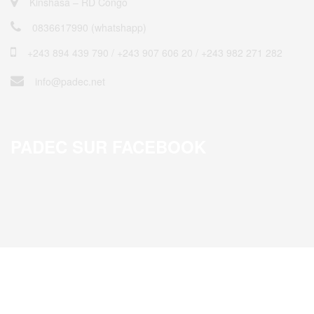
Kinshasa – RD Congo
0836617990 (whatshapp)
+243 894 439 790 / ‎+243 907 606 20 / +243 982 271 282
info@padec.net
PADEC SUR FACEBOOK