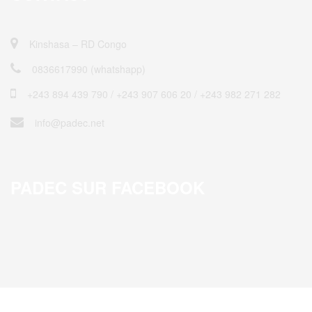
Kinshasa – RD Congo
0836617990 (whatshapp)
+243 894 439 790 / ‎+243 907 606 20 / +243 982 271 282
info@padec.net
PADEC SUR FACEBOOK