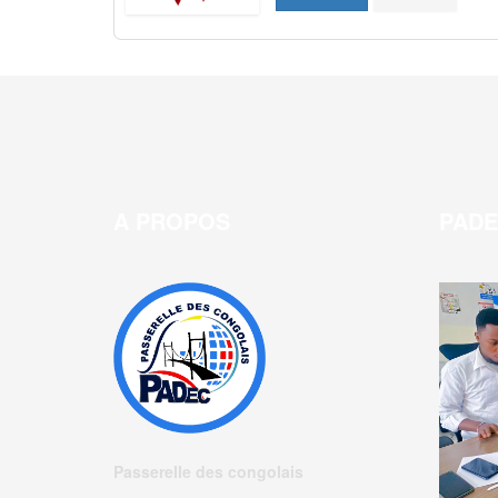
A PROPOS
PAD
Passerelle des congolais