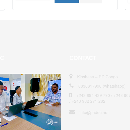
EC
CONTACT
Kinshasa – RD Congo
0836617990 (whatshapp)
+243 894 439 790 / ‎+243 90
/ +243 982 271 282
info@padec.net