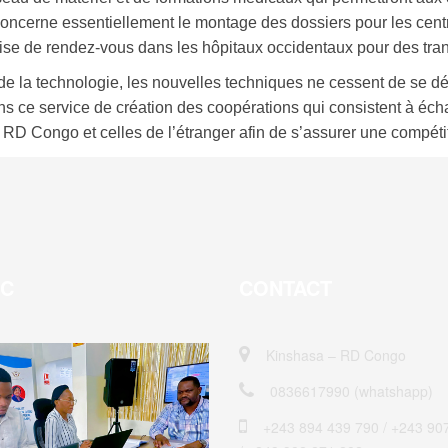
 concerne essentiellement le montage des dossiers pour les cent
a prise de rendez-vous dans les hôpitaux occidentaux pour des tran
n de la technologie, les nouvelles techniques ne cessent de se 
s ce service de création des coopérations qui consistent à écha
a RD Congo et celles de l’étranger afin de s’assurer une compétit
EC
CONTACT
Kinshasa – RD Congo
0836617990 (whatshapp)
+243 894 439 790 / ‎+243 90