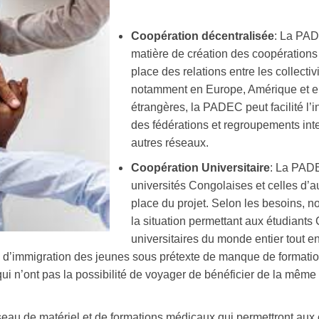
Coopération décentralisée
: La PAD
matière de création des coopérations 
place des relations entre les collecti
notamment en Europe, Amérique et en 
étrangères, la PADEC peut facilité l’i
des fédérations et regroupements int
autres réseaux.
Coopération Universitaire
: La PADE
universités Congolaises et celles d’
place du projet. Selon les besoins, 
la situation permettant aux étudiants
universitaires du monde entier tout e
ces d’immigration des jeunes sous prétexte de manque de forma
i n’ont pas la possibilité de voyager de bénéficier de la même 
seau de matériel et de formations médicaux qui permettront aux