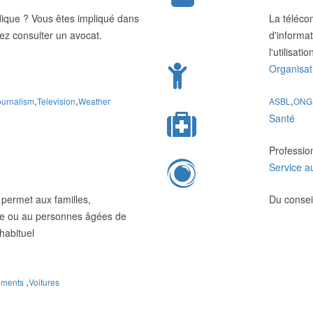
dique ? Vous êtes impliqué dans
La téléco
ez consulter un avocat.
d'informa
l'utilisati
Organisati
,
,
,
ournalism
Television
Weather
ASBL
ONG
Santé
Professio
Service a
 permet aux familles,
Du consei
ite ou au personnes âgées de
habituel
,
ements
Voitures