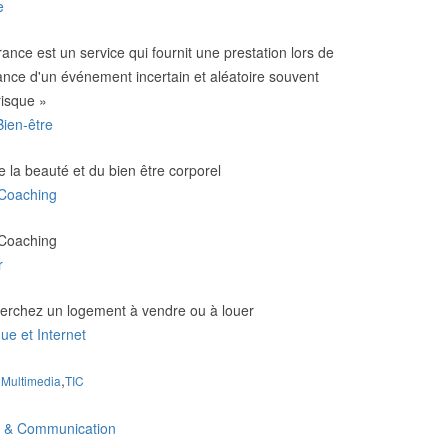
e
ance est un service qui fournit une prestation lors de
ance d'​un événement incertain et aléatoire souvent
risque »
Bien-être
e la beauté et du bien être corporel
 Coaching
 Coaching
r
erchez un logement à vendre ou à louer
ue et Internet
,
,
Multimedia
TIC
g & Communication