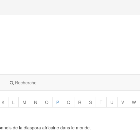
e
Recherche
K
L
M
N
O
P
Q
R
S
T
U
V
W
ionnels de la diaspora africaine dans le monde.