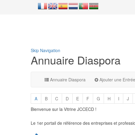
Skip Navigation
Annuaire Diaspora
Annuaire Diaspora
Ajouter une Entré
A
B
C
D
E
F
G
H
I
J
Bienvenue sur la Vitrine JCCECD !
Le 1er portail de référence des entreprises et profess