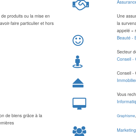
Assuranc
n de produits ou la mise en
Une assur
oir-faire particulier et hors
la surven
appelé « 
Beauté - 
Secteur d
Conseil -
Conseil -
Immobilie
Vous rech
Informatiq
tion de biens grâce à la
Graphisme
emières
Marketin