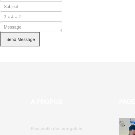
Send Message
A PROPOS
PAD
Passerelle des congolais