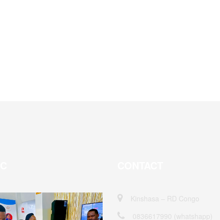
EC
CONTACT
Kinshasa – RD Congo
0836617990 (whatshapp)