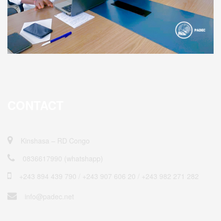
CONTACT
Kinshasa – RD Congo
0836617990 (whatshapp)
+243 894 439 790 / ‎+243 907 606 20 / +243 982 271 282
info@padec.net