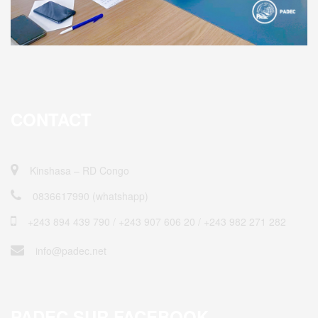
CONTACT
Kinshasa – RD Congo
0836617990 (whatshapp)
+243 894 439 790 / ‎+243 907 606 20 / +243 982 271 282
info@padec.net
PADEC SUR FACEBOOK